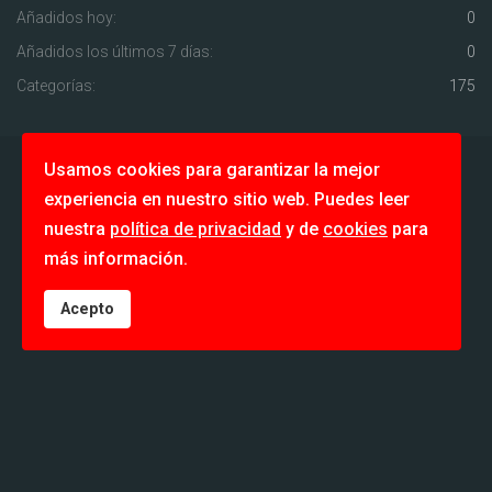
Añadidos hoy:
0
Añadidos los últimos 7 días:
0
Categorías:
175
Usamos cookies para garantizar la mejor
experiencia en nuestro sitio web. Puedes leer
Racing Ads © Todos los derechos reservados.
nuestra
política de privacidad
y de
cookies
para
más información.
Acepto
Array

(

    [/components/com_djclassifieds/images/item/0/] => 
Array

        (
