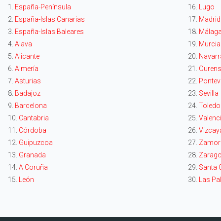
1.
España-Península
16.
Lugo
2.
España-Islas Canarias
17.
Madrid
3.
España-Islas Baleares
18.
Málag
4.
Alava
19.
Murcia
5.
Alicante
20.
Navarr
6.
Almería
21.
Ouren
7.
Asturias
22.
Pontev
8.
Badajoz
23.
Sevilla
9.
Barcelona
24.
Toledo
10.
Cantabria
25.
Valenc
11.
Córdoba
26.
Vizcay
12.
Guipuzcoa
27.
Zamor
13.
Granada
28.
Zarag
14.
A Coruña
29.
Santa C
15.
León
30.
Las Pa