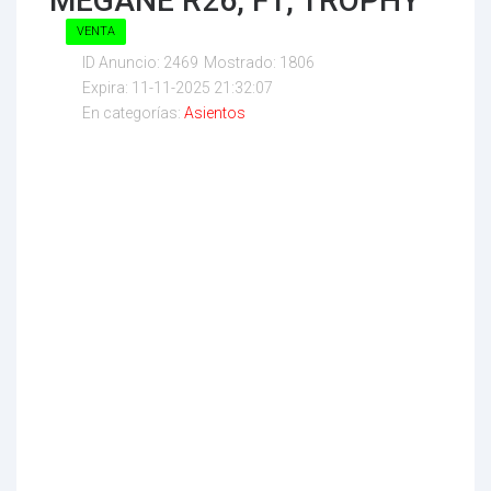
MEGANE R26, F1, TROPHY
VENTA
ID Anuncio:
2469
Mostrado:
1806
Expira:
11-11-2025 21:32:07
En categorías:
Asientos