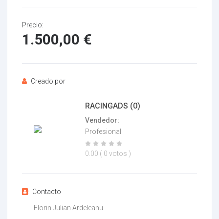
Precio:
1.500,00
€
Su nombre
Creado por
RACINGADS
(0)
Su email
Vendedor:
Profesional
0.00
( 0 votos )
Mensaje
Contacto
Florin Julian Ardeleanu -