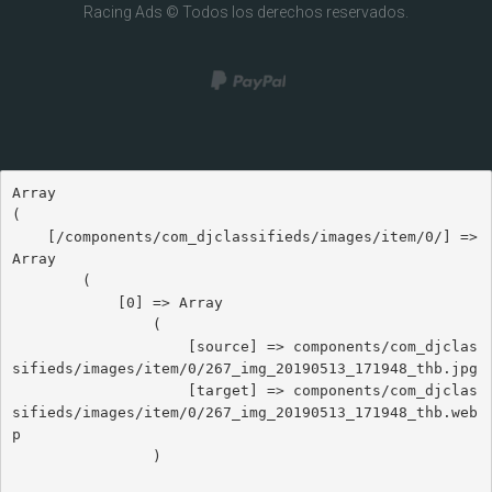
Racing Ads © Todos los derechos reservados.
Array

(

    [/components/com_djclassifieds/images/item/0/] => 
Array

        (

            [0] => Array

                (

                    [source] => components/com_djclas
sifieds/images/item/0/267_img_20190513_171948_thb.jpg

                    [target] => components/com_djclas
sifieds/images/item/0/267_img_20190513_171948_thb.web
p

                )
