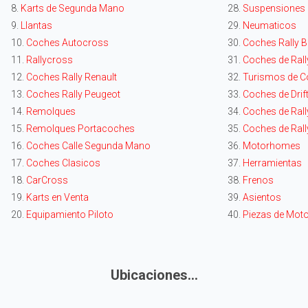
8.
Karts de Segunda Mano
28.
Suspensiones
9.
Llantas
29.
Neumaticos
10.
Coches Autocross
30.
Coches Rally
11.
Rallycross
31.
Coches de Rall
12.
Coches Rally Renault
32.
Turismos de C
13.
Coches Rally Peugeot
33.
Coches de Drif
14.
Remolques
34.
Coches de Rally
15.
Remolques Portacoches
35.
Coches de Rall
16.
Coches Calle Segunda Mano
36.
Motorhomes
17.
Coches Clasicos
37.
Herramientas
18.
CarCross
38.
Frenos
19.
Karts en Venta
39.
Asientos
20.
Equipamiento Piloto
40.
Piezas de Mot
Ubicaciones...