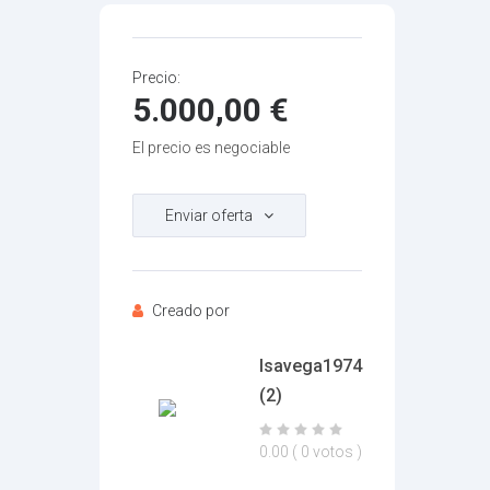
Precio:
5.000,00
€
El precio es negociable
Enviar oferta
Su nombre
Creado por
Isavega1974
Su email
(2)
0.00
( 0 votos )
Mensaje