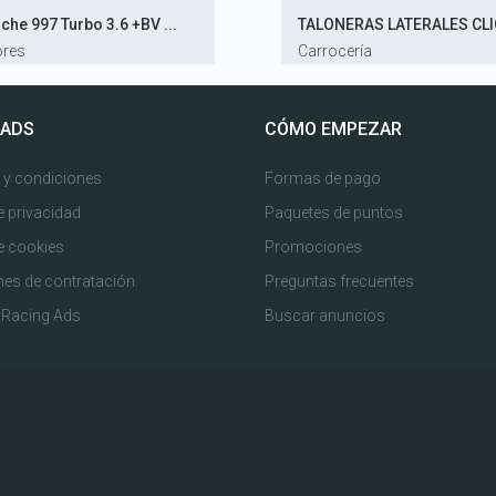
che 997 Turbo 3.6 +BV ...
TALONERAS LATERALES CLIO
res
Carrocería
 ADS
CÓMO EMPEZAR
 y condiciones
Formas de pago
e privacidad
Paquetes de puntos
de cookies
Promociones
es de contratación
Preguntas frecuentes
 Racing Ads
Buscar anuncios