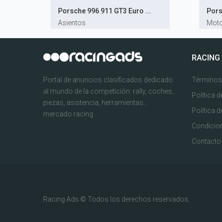
Porsche 996 911 GT3 Euro ...
Pors
Asientos
Moto
RACING
Portal de anuncios clasificados dedicado
Términos
al mundo de la competición: rally, coches,
Política d
piezas, asistencia, herramientas...
Política 
mercado racing
Condicion
Contacto
Racing Ads © Todos los derechos reservados.