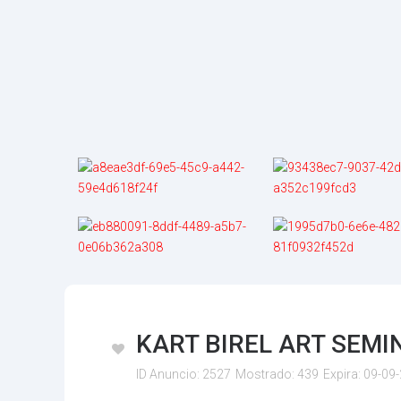
KART BIREL ART SEM
ID Anuncio:
2527
Mostrado:
439
Expira:
09-09-