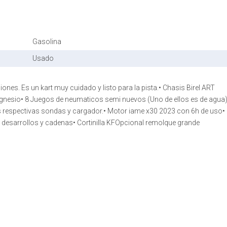
Gasolina
Usado
es. Es un kart muy cuidado y listo para la pista.•⁠ ⁠Chasis Birel ART
magnesio•⁠ ⁠8 Juegos de neumaticos semi nuevos (Uno de ellos es de agua)•
respectivas sondas y cargador.•⁠ ⁠Motor iame x30 2023 con 6h de uso•⁠
ntos desarrollos y cadenas•⁠ ⁠Cortinilla KFOpcional remolque grande