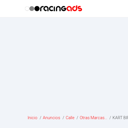
Inicio
/
Anuncios
/
Calle
/
Otras Marcas...
/
KART BI