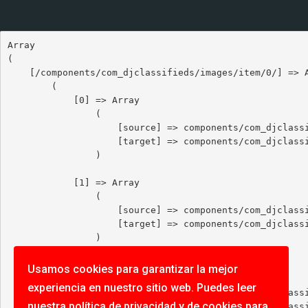
Array

(

    [/components/com_djclassifieds/images/item/0/] => Array

        (

            [0] => Array

                (

                    [source] => components/com_djclassifieds/images/item/0/263_img_20180523_105450_thb.jpg

                    [target] => components/com_djclassifieds/images/item/0/263_img_20180523_105450_thb.webp

                )

            [1] => Array

                (

                    [source] => components/com_djclassifieds/images/item/0/260_img_20180417_171645_thb.jpg

                    [target] => components/com_djclassifieds/images/item/0/260_img_20180417_171645_thb.webp

                )

            [2] => Array

Usamos cookies para garantizar la mejor
                (

experiencia en nuestro sitio web. Puedes leer
                    [source] => components/com_djclassifieds/images/item/0/268_img_20200528_135753_thb.jpg

nuestra
política de privacidad
y de
cookies
para
                    [target] => components/com_djclassifieds/images/item/0/268_img_20200528_135753_thb.webp
