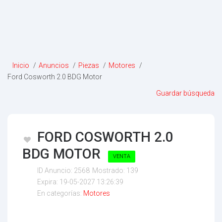
Inicio
/
Anuncios
/
Piezas
/
Motores
/
Ford Cosworth 2.0 BDG Motor
Guardar búsqueda
FORD COSWORTH 2.0
BDG MOTOR
VENTA
ID Anuncio:
2568
Mostrado:
139
Expira:
19-05-2027 13:26:39
En categorías:
Motores