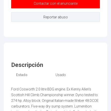
Contactar con el anunciante
Enviar
Reportar abuso
Descripción
Estado
Usado
Ford Cosworth 2.0 litre BDG engine. Ex Kenny Allen's
Scottish Hill Climb Championship winner. Dyno tested to
274 hp. Alloy block. Original Italian-made Weber 48 DCOE
carburetors. Five-way dry sump system. Lumenition