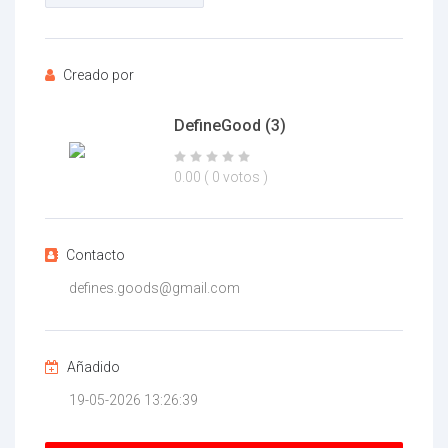
Su nombre
Creado por
Su email
DefineGood
(3)
0.00
( 0 votos )
Mensaje
Contacto
defines.goods@gmail.com
Adjunto
(2MB - doc,pdf,zip)
Añadido
Estoy de acuerdo con
Términos y Condiciones
*
19-05-2026 13:26:39
Estoy de acuerdo con
Política de privacidad
*
Acuerdo de protección de datos *