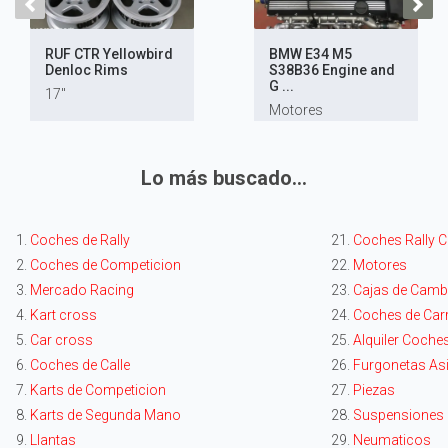
RUF CTR Yellowbird
BMW E34 M5
Denloc Rims
S38B36 Engine and
G ...
17"
Motores
Lo más buscado...
1.
Coches de Rally
21.
Coches Rally C
2.
Coches de Competicion
22.
Motores
3.
Mercado Racing
23.
Cajas de Camb
4.
Kart cross
24.
Coches de Car
5.
Car cross
25.
Alquiler Coches
6.
Coches de Calle
26.
Furgonetas Asi
7.
Karts de Competicion
27.
Piezas
8.
Karts de Segunda Mano
28.
Suspensiones
9.
Llantas
29.
Neumaticos