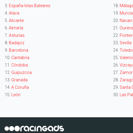
3.
España-Islas Baleares
18.
Málag
4.
Alava
19.
Murcia
5.
Alicante
20.
Navarr
6.
Almería
21.
Ouren
7.
Asturias
22.
Pontev
8.
Badajoz
23.
Sevilla
9.
Barcelona
24.
Toledo
10.
Cantabria
25.
Valenc
11.
Córdoba
26.
Vizcay
12.
Guipuzcoa
27.
Zamor
13.
Granada
28.
Zarag
14.
A Coruña
29.
Santa C
15.
León
30.
Las Pa