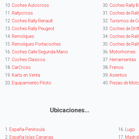
10.
Coches Autocross
30.
Coches Rally
11.
Rallycross
31.
Coches de Rall
12.
Coches Rally Renault
32.
Turismos de C
13.
Coches Rally Peugeot
33.
Coches de Drif
14.
Remolques
34.
Coches de Rally
15.
Remolques Portacoches
35.
Coches de Rall
16.
Coches Calle Segunda Mano
36.
Motorhomes
17.
Coches Clasicos
37.
Herramientas
18.
CarCross
38.
Frenos
19.
Karts en Venta
39.
Asientos
20.
Equipamiento Piloto
40.
Piezas de Mot
Ubicaciones...
1.
España-Península
16.
Lugo
2.
España-Islas Canarias
17.
Madrid