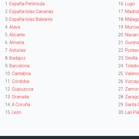
1.
España-Península
16.
Lugo
2.
España-Islas Canarias
17.
Madrid
3.
España-Islas Baleares
18.
Málag
4.
Alava
19.
Murcia
5.
Alicante
20.
Navarr
6.
Almería
21.
Ouren
7.
Asturias
22.
Pontev
8.
Badajoz
23.
Sevilla
9.
Barcelona
24.
Toledo
10.
Cantabria
25.
Valenc
11.
Córdoba
26.
Vizcay
12.
Guipuzcoa
27.
Zamor
13.
Granada
28.
Zarag
14.
A Coruña
29.
Santa C
15.
León
30.
Las Pa