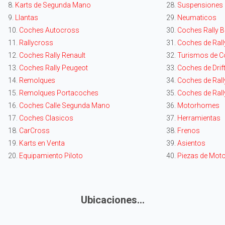
8.
Karts de Segunda Mano
28.
Suspensiones
9.
Llantas
29.
Neumaticos
10.
Coches Autocross
30.
Coches Rally
11.
Rallycross
31.
Coches de Rall
12.
Coches Rally Renault
32.
Turismos de C
13.
Coches Rally Peugeot
33.
Coches de Drif
14.
Remolques
34.
Coches de Rally
15.
Remolques Portacoches
35.
Coches de Rall
16.
Coches Calle Segunda Mano
36.
Motorhomes
17.
Coches Clasicos
37.
Herramientas
18.
CarCross
38.
Frenos
19.
Karts en Venta
39.
Asientos
20.
Equipamiento Piloto
40.
Piezas de Mot
Ubicaciones...