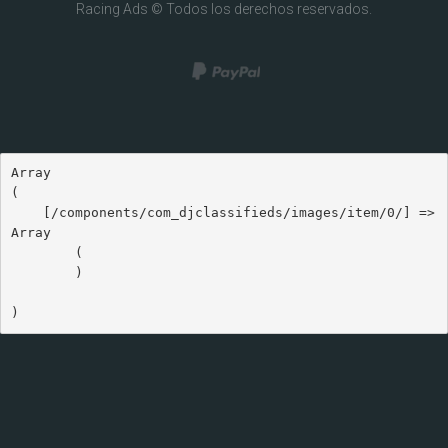
Racing Ads © Todos los derechos reservados.
Array

(

    [/components/com_djclassifieds/images/item/0/] => 
Array

        (

        )
