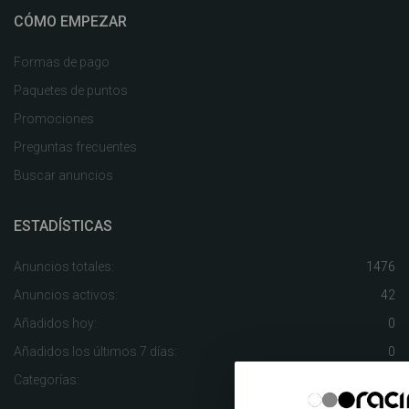
CÓMO EMPEZAR
Formas de pago
Paquetes de puntos
Promociones
Preguntas frecuentes
Buscar anuncios
ESTADÍSTICAS
Anuncios totales:
1476
Anuncios activos:
42
Añadidos hoy:
0
Añadidos los últimos 7 días:
0
Categorías:
175