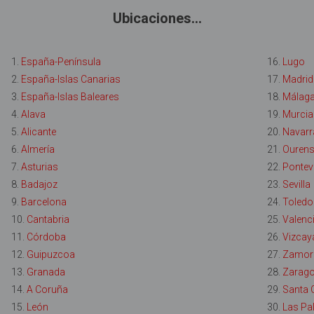
Ubicaciones...
1.
España-Península
16.
Lugo
2.
España-Islas Canarias
17.
Madrid
3.
España-Islas Baleares
18.
Málag
4.
Alava
19.
Murcia
5.
Alicante
20.
Navarr
6.
Almería
21.
Ouren
7.
Asturias
22.
Pontev
8.
Badajoz
23.
Sevilla
9.
Barcelona
24.
Toledo
10.
Cantabria
25.
Valenc
11.
Córdoba
26.
Vizcay
12.
Guipuzcoa
27.
Zamor
13.
Granada
28.
Zarag
14.
A Coruña
29.
Santa C
15.
León
30.
Las Pa