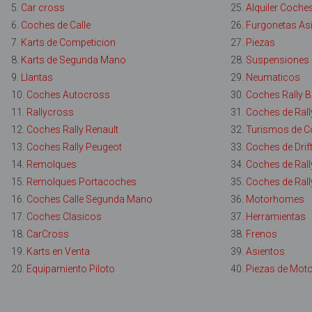
5.
Car cross
25.
Alquiler Coches
6.
Coches de Calle
26.
Furgonetas Asi
7.
Karts de Competicion
27.
Piezas
8.
Karts de Segunda Mano
28.
Suspensiones
9.
Llantas
29.
Neumaticos
10.
Coches Autocross
30.
Coches Rally
11.
Rallycross
31.
Coches de Rall
12.
Coches Rally Renault
32.
Turismos de C
13.
Coches Rally Peugeot
33.
Coches de Drif
14.
Remolques
34.
Coches de Rally
15.
Remolques Portacoches
35.
Coches de Rall
16.
Coches Calle Segunda Mano
36.
Motorhomes
17.
Coches Clasicos
37.
Herramientas
18.
CarCross
38.
Frenos
19.
Karts en Venta
39.
Asientos
20.
Equipamiento Piloto
40.
Piezas de Mot